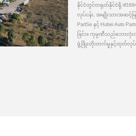
နိုင်ငံတွင်တရုတ်နိုင်ငံရှ
လုပ်ငန်း, အမျိုးသားအဆင့်မြင
PartSe နှင့် Hubei Auto Part
ခြင်း။ ကုမ္ပဏီသည်ဘောလုံးလည
ဖွံ့ဖြိုးတိုးတက်မှုနှင့်ထုတ်လ