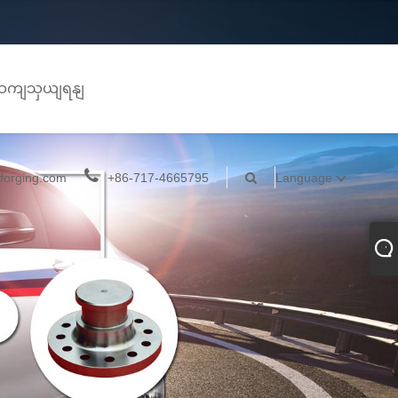
ကိုဆကျသှယျရနျ
forging.com
+86-717-4665795
Language