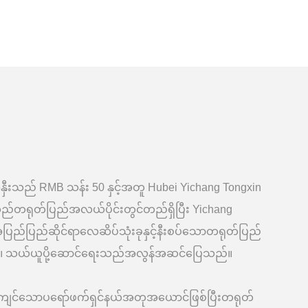
ီးသည် RMB သန်း 50 နှင့်အတူ Hubei Yichang Tongxin
ဏီသည်တရုတ်ပြည်အလယ်ပိုင်းတွင်တည်ရှိပြီး Yichang
 အပြည်ပြည်ဆိုင်ရာလေဆိပ်သုံးခုနှင့်နီးစပ်သောတရုတ်ပြည်
်။ သယ်ယူပို့ဆောင်ရေးသည်အလွန်အဆင်ပြေသည်။
ကျင်သောပရော်ဖက်ရှင်နယ်အတုအယောင်ဖြစ်ပြီးတရုတ်