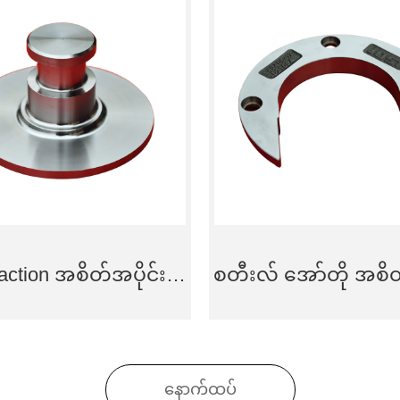
Steel traction အစိတ်အပိုင်းများ traction Pin Forgings များ
နောက်ထပ်