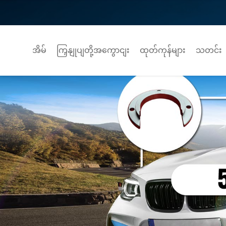
အိမ်
ကြှနျုပျတို့အကွောငျး
ထုတ်ကုန်များ
သတင်း