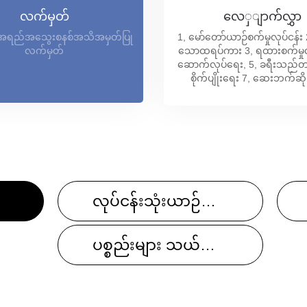
လက်မှတ်
လေှျာက်လွှာ
 အရည်အသွေးစနစ်အသိအမှတ်ပြု
1, မော်တော်ယာဉ်စက်မှုလုပ်ငန်
လက်မှတ်
သောထရပ်ကား 3, ရထားစက်မှုလု
ဆောက်လုပ်ရေး, 5, ခရီးသည်တ
စိုက်ပျိုးရေး 7, ဆေးဘက်ဆို
လုပ်ငန်းသုံးယာဉ်အတွက် အတုလုပ်ခြင်း။
ပစ္စည်းများ သယ်ဆောင်ခြင်း စက်ပစ္စည်းအတွက် အတုလုပ်ခြင်း။