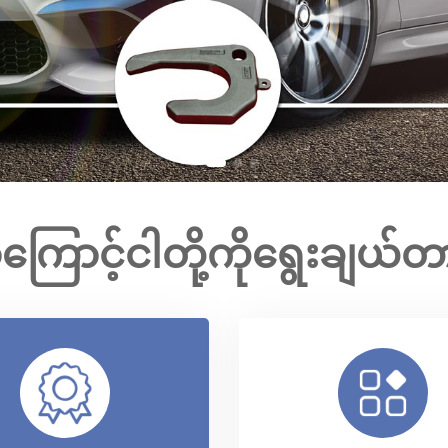
ြောင့်ငါတို့ကိုရွေးချယ်