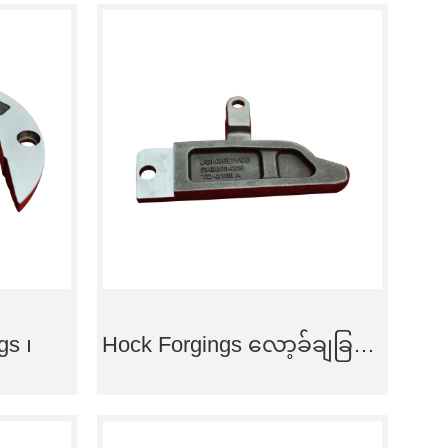
gs ၊
Hock Forgings လော့ခ်ချခြင်း။