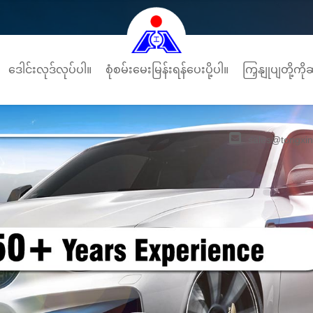
ဒေါင်းလုဒ်လုပ်ပါ။
စုံစမ်းမေးမြန်းရန်ပေးပို့ပါ။
ကြှနျုပျတို့
sales@tongxin