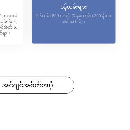
ဝန်ထမ်းများ
း 2, လေးလံ
0 န်ထမ်း 800 ကျော် (0 န်ဆောင်မှု 200 နီးပါး
ပ်ငန်း 4,
အပါအ 0 င်) ။
င်အိတ် 6,
င်ရာ 7,
အင်ဂျင်အစိတ်အပိုင်းများ