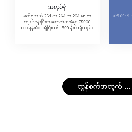
အလုပ်ရုံ
စက်ရုံသည် 264 က 264 က 264 an က
aif16949
ကျယ်ဝန်းပြီးအဆောက်အအုံမှာ 75000
စတုရန်းမီတာရှိပြီးသန်း 500 နီးပါးရှိသည်။
ထွန်စက်အတွက် အတုလုပ်ခြင်း။