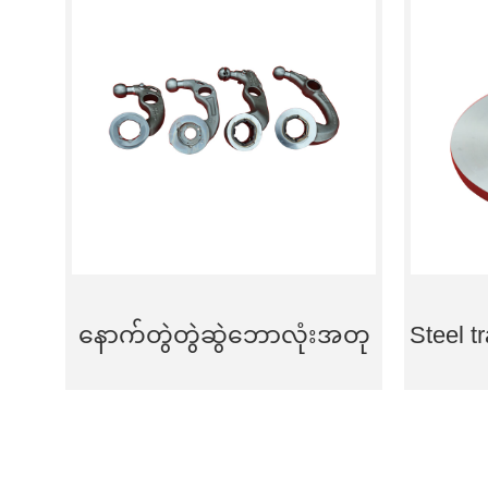
နောက်တွဲတွဲဆွဲဘောလုံးအတု