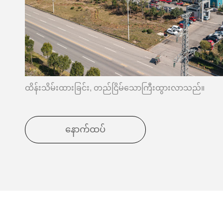
ထိန်းသိမ်းထားခြင်း, တည်ငြိမ်သောကြီးထွားလာသည်။
နောက်ထပ်