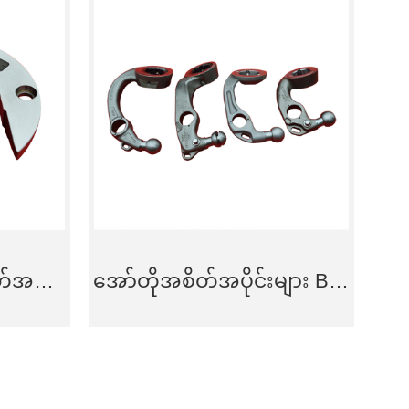
စတီးလ် အော်တို အစိတ်အပိုင်းများ Ring Type Forgings
အော်တိုအစိတ်အပိုင်းများ Ball Neck Type Forgings