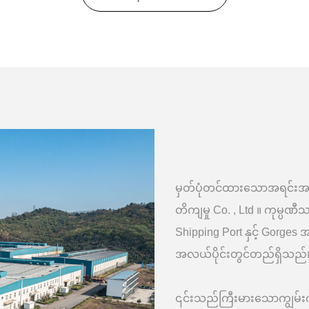
မှတ်ပုံတင်ထားသောအရင်းအနှ
တိကျမှု Co. , Ltd ။ ကုမ္ပ
Shipping Port နှင့် Gorges
အလယ်ပိုင်းတွင်တည်ရှိသည
၎င်းသည်ကြီးမားသောကျွမ်း