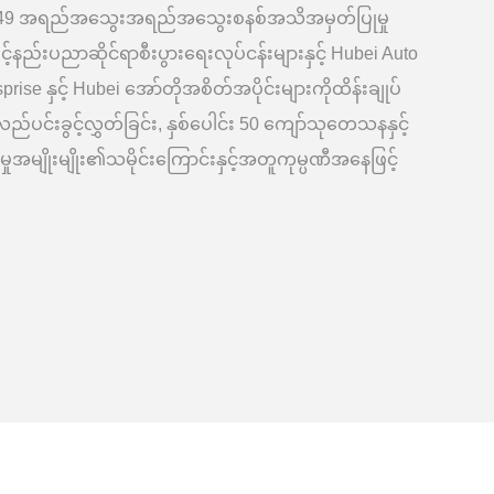
ိ itf16949 အရည်အသွေးအရည်အသွေးစနစ်အသိအမှတ်ပြုမှု
့်နည်းပညာဆိုင်ရာစီးပွားရေးလုပ်ငန်းများနှင့် Hubei Auto
sprise နှင့် Hubei အော်တိုအစိတ်အပိုင်းများကိုထိန်းချုပ်
်ပင်းခွင့်လွှတ်ခြင်း, နှစ်ပေါင်း 50 ကျော်သုတေသနနှင့်
ုပ်မှုအမျိုးမျိုး၏သမိုင်းကြောင်းနှင့်အတူကုမ္ပဏီအနေဖြင့်